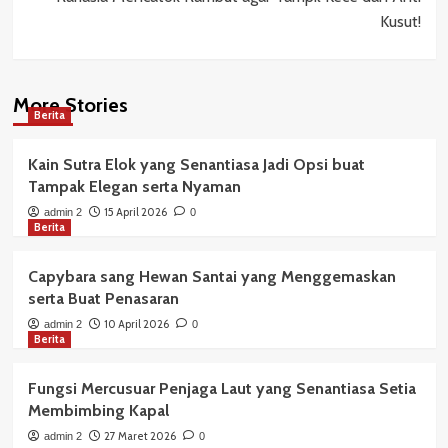
Kusut!
More Stories
Berita
Kain Sutra Elok yang Senantiasa Jadi Opsi buat
Tampak Elegan serta Nyaman
15 April 2026
admin 2
0
Berita
Capybara sang Hewan Santai yang Menggemaskan
serta Buat Penasaran
10 April 2026
admin 2
0
Berita
Fungsi Mercusuar Penjaga Laut yang Senantiasa Setia
Membimbing Kapal
27 Maret 2026
admin 2
0