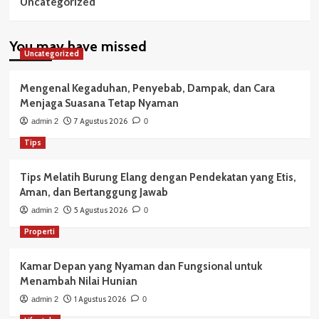
Uncategorized
You may have missed
Uncategorized
Mengenal Kegaduhan, Penyebab, Dampak, dan Cara
Menjaga Suasana Tetap Nyaman
7 Agustus 2026
admin 2
0
Tips
Tips Melatih Burung Elang dengan Pendekatan yang Etis,
Aman, dan Bertanggung Jawab
5 Agustus 2026
admin 2
0
Properti
Kamar Depan yang Nyaman dan Fungsional untuk
Menambah Nilai Hunian
1 Agustus 2026
admin 2
0