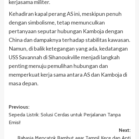
kerjasama militer.
Kehadiran kapal perang AS ini, meskipun penuh
dengan simbolisme, tetap memunculkan
pertanyaan seputar hubungan Kamboja dengan
China dan dampaknya terhadap stabilitas kawasan.
Namun, di balik ketegangan yang ada, kedatangan
USS Savannah di Sihanoukville menjadi langkah
penting menuju pemulihan hubungan dan
memperkuat kerja sama antara AS dan Kamboja di
masa depan.
Post
Previous:
Sepeda Listrik: Solusi Cerdas untuk Perjalanan Tanpa
navigation
Emisi!
Next:
Rahasia Mencatok Rambut agar Tampil Kece dan Anti