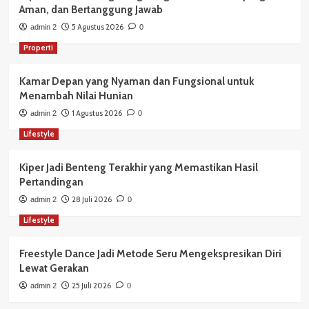
Aman, dan Bertanggung Jawab
5 Agustus 2026
admin 2
0
Properti
Kamar Depan yang Nyaman dan Fungsional untuk
Menambah Nilai Hunian
1 Agustus 2026
admin 2
0
Lifestyle
Kiper Jadi Benteng Terakhir yang Memastikan Hasil
Pertandingan
28 Juli 2026
admin 2
0
Lifestyle
Freestyle Dance Jadi Metode Seru Mengekspresikan Diri
Lewat Gerakan
25 Juli 2026
admin 2
0