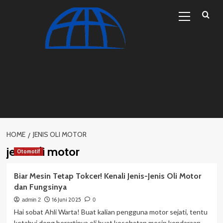
Skip
Primary
to
Menu
content
HOME
JENIS OLI MOTOR
jenis oli motor
Otomotif
Biar Mesin Tetap Tokcer! Kenali Jenis-Jenis Oli Motor
dan Fungsinya
16 Juni 2025
admin 2
0
Hai sobat Ahli Warta! Buat kalian pengguna motor sejati, tentu
ketahui dong berartinya oli buat kesehatan mesin kendaraan.