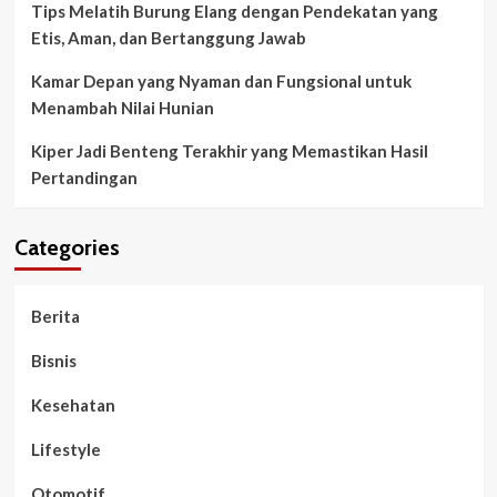
Tips Melatih Burung Elang dengan Pendekatan yang
Etis, Aman, dan Bertanggung Jawab
Kamar Depan yang Nyaman dan Fungsional untuk
Menambah Nilai Hunian
Kiper Jadi Benteng Terakhir yang Memastikan Hasil
Pertandingan
Categories
Berita
Bisnis
Kesehatan
Lifestyle
Otomotif