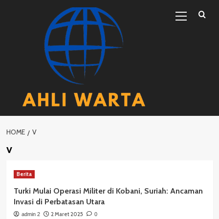
Skip
Primary
to
Menu
content
HOME
V
v
Berita
Turki Mulai Operasi Militer di Kobani, Suriah: Ancaman
Invasi di Perbatasan Utara
2 Maret 2025
admin 2
0