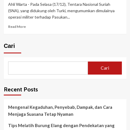
Ahli Warta - Pada Selasa (17/12), Tentara Nasional Suriah
(SNA), yang didukung oleh Turki, mengumumkan dimulainya
operasi militer terhadap Pasukan...
Read
Read More
more
about
Turki
Cari
Mulai
Operasi
Militer
di
Cari
Kobani,
Suriah:
Ancaman
Invasi
Recent Posts
di
Perbatasan
Utara
Mengenal Kegaduhan, Penyebab, Dampak, dan Cara
Menjaga Suasana Tetap Nyaman
Tips Melatih Burung Elang dengan Pendekatan yang