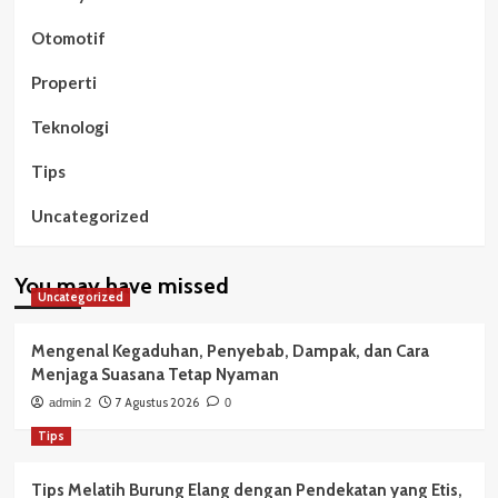
Otomotif
Properti
Teknologi
Tips
Uncategorized
You may have missed
Uncategorized
Mengenal Kegaduhan, Penyebab, Dampak, dan Cara
Menjaga Suasana Tetap Nyaman
7 Agustus 2026
admin 2
0
Tips
Tips Melatih Burung Elang dengan Pendekatan yang Etis,