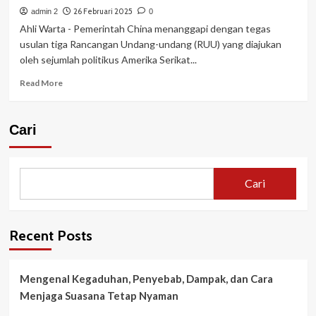
26 Februari 2025
admin 2
0
Ahli Warta - Pemerintah China menanggapi dengan tegas
usulan tiga Rancangan Undang-undang (RUU) yang diajukan
oleh sejumlah politikus Amerika Serikat...
Read
Read More
more
about
China
Cari
Menanggapi
RUU
AS
Terkait
Cari
Krisis
Fentanil
dengan
Menekankan
Recent Posts
Komitmen
Antinarkotika
Mengenal Kegaduhan, Penyebab, Dampak, dan Cara
Menjaga Suasana Tetap Nyaman