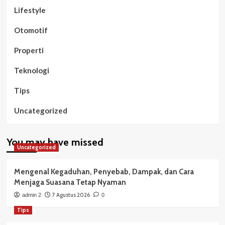
Lifestyle
Otomotif
Properti
Teknologi
Tips
Uncategorized
You may have missed
Uncategorized
Mengenal Kegaduhan, Penyebab, Dampak, dan Cara
Menjaga Suasana Tetap Nyaman
7 Agustus 2026
admin 2
0
Tips