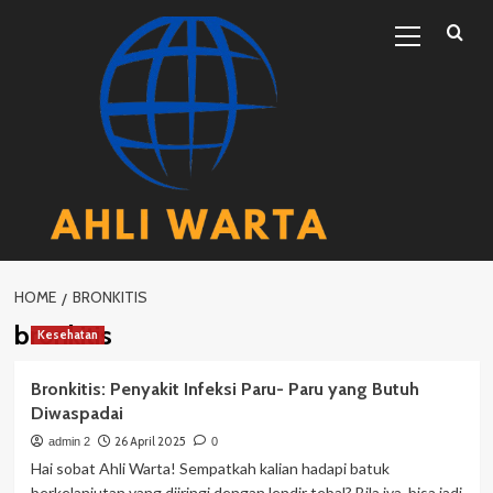
Skip
Primary
to
Menu
content
HOME
BRONKITIS
bronkitis
Kesehatan
Bronkitis: Penyakit Infeksi Paru- Paru yang Butuh
Diwaspadai
26 April 2025
admin 2
0
Hai sobat Ahli Warta! Sempatkah kalian hadapi batuk
berkelanjutan yang diiringi dengan lendir tebal? Bila iya, bisa jadi