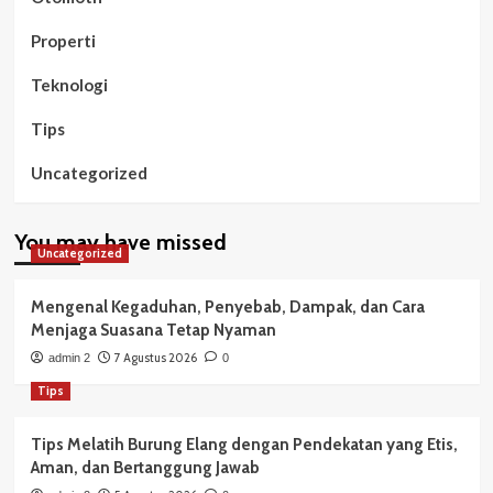
Properti
Teknologi
Tips
Uncategorized
You may have missed
Uncategorized
Mengenal Kegaduhan, Penyebab, Dampak, dan Cara
Menjaga Suasana Tetap Nyaman
7 Agustus 2026
admin 2
0
Tips
Tips Melatih Burung Elang dengan Pendekatan yang Etis,
Aman, dan Bertanggung Jawab