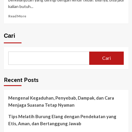
kalian butuh...
Read
Read More
more
about
Bronkitis:
Cari
Penyakit
Infeksi
Paru-
Paru
Cari
yang
Butuh
Diwaspadai
Recent Posts
Mengenal Kegaduhan, Penyebab, Dampak, dan Cara
Menjaga Suasana Tetap Nyaman
Tips Melatih Burung Elang dengan Pendekatan yang
Etis, Aman, dan Bertanggung Jawab