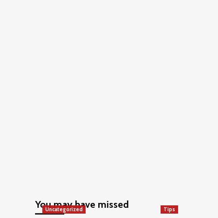
You may have missed
Uncategorized
Tips