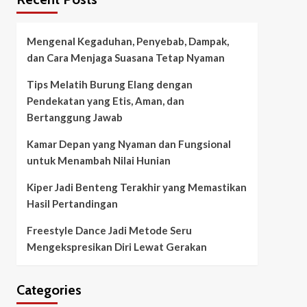
Mengenal Kegaduhan, Penyebab, Dampak,
dan Cara Menjaga Suasana Tetap Nyaman
Tips Melatih Burung Elang dengan
Pendekatan yang Etis, Aman, dan
Bertanggung Jawab
Kamar Depan yang Nyaman dan Fungsional
untuk Menambah Nilai Hunian
Kiper Jadi Benteng Terakhir yang Memastikan
Hasil Pertandingan
Freestyle Dance Jadi Metode Seru
Mengekspresikan Diri Lewat Gerakan
Categories