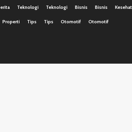
erita
Teknologi
Teknologi
Bisnis
Bisnis
Keseha
Properti
Tips
Tips
Otomotif
Otomotif