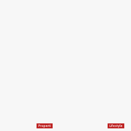
Properti
Lifestyle