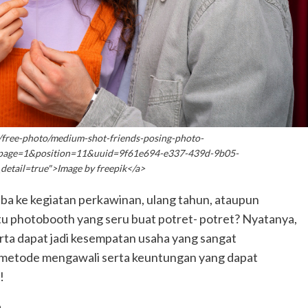
/free-photo/medium-shot-friends-posing-photo-
age=1&position=11&uuid=9f61e694-e337-439d-9b05-
tail=true">Image by freepik</a>
 tiba ke kegiatan perkawinan, ulang tahun, ataupun
tu photobooth yang seru buat potret- potret? Nyatanya,
erta dapat jadi kesempatan usaha yang sangat
na metode mengawali serta keuntungan yang dapat
!