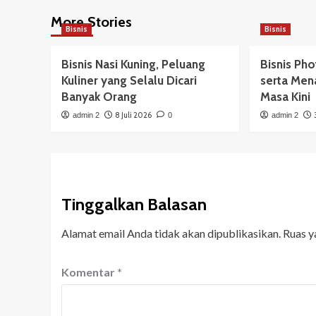
More Stories
Bisnis
Bisnis
Bisnis Nasi Kuning, Peluang
Bisnis Ph
Kuliner yang Selalu Dicari
serta Men
Banyak Orang
Masa Kini
8 Juli 2026
admin 2
0
admin 2
Tinggalkan Balasan
Alamat email Anda tidak akan dipublikasikan.
Ruas y
Komentar
*