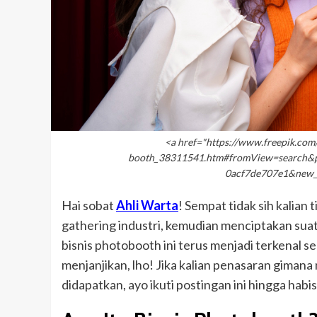
<a href="https://www.freepik.com
booth_38311541.htm#fromView=search&p
0acf7de707e1&new_de
Hai sobat
Ahli Warta
! Sempat tidak sih kalian
gathering industri, kemudian menciptakan sua
bisnis photobooth ini terus menjadi terkenal s
menjanjikan, lho! Jika kalian penasaran gima
didapatkan, ayo ikuti postingan ini hingga habis