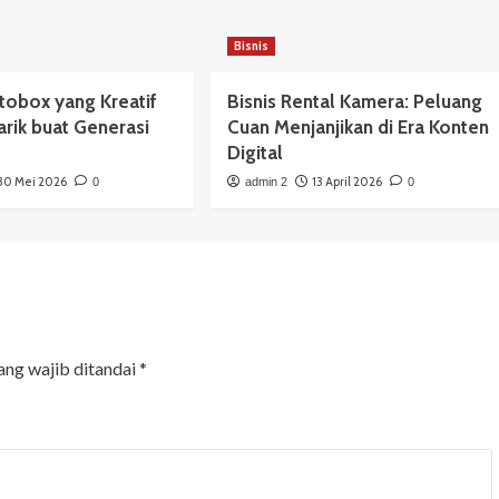
Bisnis
otobox yang Kreatif
Bisnis Rental Kamera: Peluang
arik buat Generasi
Cuan Menjanjikan di Era Konten
Digital
30 Mei 2026
13 April 2026
0
admin 2
0
ang wajib ditandai
*