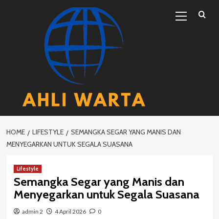
Skip
Primary
to
Menu
content
HOME
LIFESTYLE
SEMANGKA SEGAR YANG MANIS DAN
MENYEGARKAN UNTUK SEGALA SUASANA
Lifestyle
Semangka Segar yang Manis dan
Menyegarkan untuk Segala Suasana
admin 2
4 April 2026
0