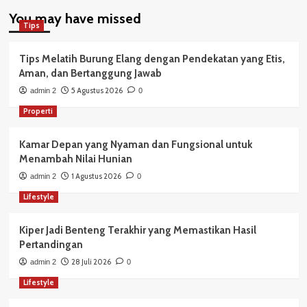
You may have missed
Tips
Tips Melatih Burung Elang dengan Pendekatan yang Etis,
Aman, dan Bertanggung Jawab
5 Agustus 2026
admin 2
0
Properti
Kamar Depan yang Nyaman dan Fungsional untuk
Menambah Nilai Hunian
1 Agustus 2026
admin 2
0
Lifestyle
Kiper Jadi Benteng Terakhir yang Memastikan Hasil
Pertandingan
28 Juli 2026
admin 2
0
Lifestyle