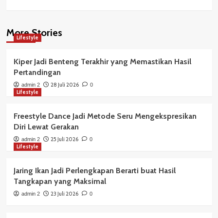
More Stories
Lifestyle
Kiper Jadi Benteng Terakhir yang Memastikan Hasil
Pertandingan
28 Juli 2026
admin 2
0
Lifestyle
Freestyle Dance Jadi Metode Seru Mengekspresikan
Diri Lewat Gerakan
25 Juli 2026
admin 2
0
Lifestyle
Jaring Ikan Jadi Perlengkapan Berarti buat Hasil
Tangkapan yang Maksimal
23 Juli 2026
admin 2
0