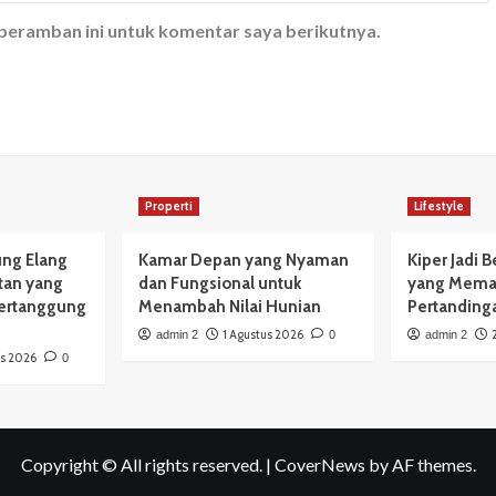
 peramban ini untuk komentar saya berikutnya.
Properti
Lifestyle
ung Elang
Kamar Depan yang Nyaman
Kiper Jadi 
tan yang
dan Fungsional untuk
yang Memas
Bertanggung
Menambah Nilai Hunian
Pertanding
1 Agustus 2026
admin 2
0
admin 2
us 2026
0
Copyright © All rights reserved.
|
CoverNews
by AF themes.