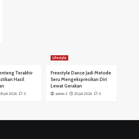
Lifestyle
Benteng Terakhir
Freestyle Dance Jadi Metode
tikan Hasil
Seru Mengekspresikan Diri
an
Lewat Gerakan
28 Juli 2026
25 Juli 2026
0
admin 2
0