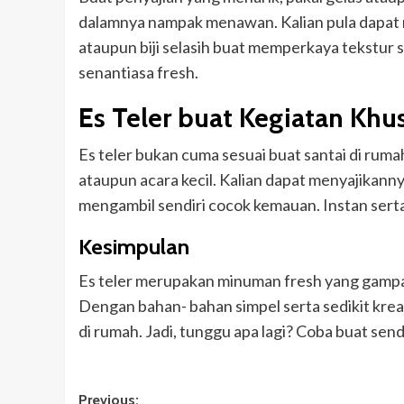
dalamnya nampak menawan. Kalian pula dapat
ataupun biji selasih buat memperkaya tekstur s
senantiasa fresh.
Es Teler buat Kegiatan Khu
Es teler bukan cuma sesuai buat santai di ruma
ataupun acara kecil. Kalian dapat menyajikanny
mengambil sendiri cocok kemauan. Instan ser
Kesimpulan
Es teler merupakan minuman fresh yang gampa
Dengan bahan- bahan simpel serta sedikit kreat
di rumah. Jadi, tunggu apa lagi? Coba buat sen
Post
Previous: