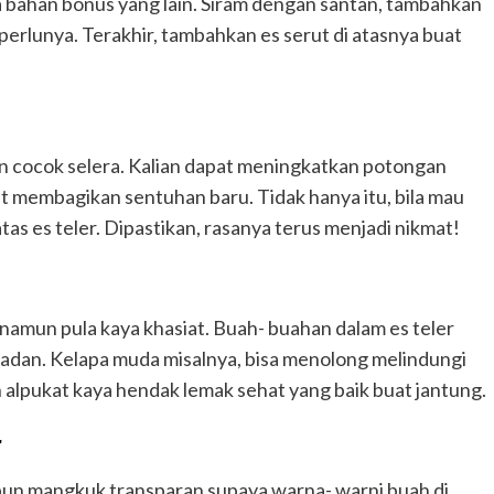
a bahan bonus yang lain. Siram dengan santan, tambahkan
eperlunya. Terakhir, tambahkan es serut di atasnya buat
kan cocok selera. Kalian dapat meningkatkan potongan
t membagikan sentuhan baru. Tidak hanya itu, bila mau
atas es teler. Dipastikan, rasanya terus menjadi nikmat!
, namun pula kaya khasiat. Buah- buahan dalam es teler
 badan. Kelapa muda misalnya, bisa menolong melindungi
n alpukat kaya hendak lemak sehat yang baik buat jantung.
r
upun mangkuk transparan supaya warna- warni buah di