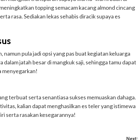
 meningkatkan topping semacam kacang almond cincang
erta rasa. Sediakan lekas sehabis diracik supaya es
sus
h, namun pula jadi opsi yang pas buat kegiatan keluarga
a dalam jatah besar di mangkuk saji, sehingga tamu dapat
ta menyegarkan!
ng terbuat serta senantiasa sukses memuaskan dahaga.
ivitas, kalian dapat menghasilkan es teler yang istimewa
diri serta rasakan kesegarannya!
Next: