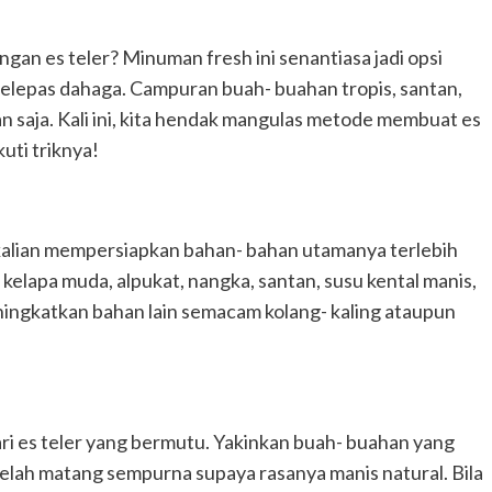
engan es teler? Minuman fresh ini senantiasa jadi opsi
pelepas dahaga. Campuran buah- buahan tropis, santan,
n saja. Kali ini, kita hendak mangulas metode membuat es
uti triknya!
kalian mempersiapkan bahan- bahan utamanya terlebih
elapa muda, alpukat, nangka, santan, susu kental manis,
meningkatkan bahan lain semacam kolang- kaling ataupun
i es teler yang bermutu. Yakinkan buah- buahan yang
 telah matang sempurna supaya rasanya manis natural. Bila