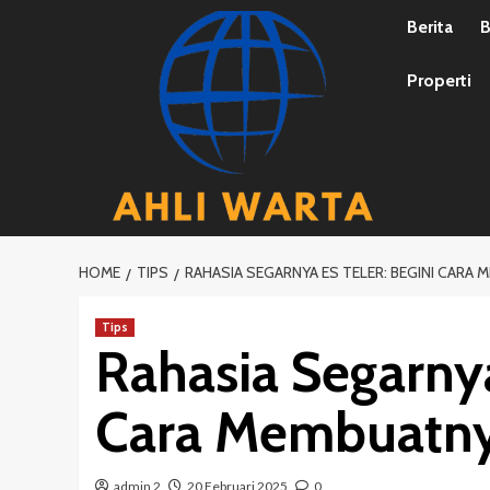
Skip
Berita
B
to
content
Properti
HOME
TIPS
RAHASIA SEGARNYA ES TELER: BEGINI CAR
Tips
Rahasia Segarnya
Cara Membuatn
admin 2
20 Februari 2025
0