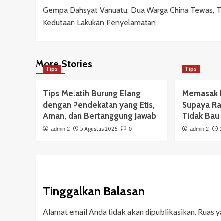
Gempa Dahsyat Vanuatu: Dua Warga China Tewas, 
navigation
Kedutaan Lakukan Penyelamatan
More Stories
Tips
Tips
Tips Melatih Burung Elang
Memasak 
dengan Pendekatan yang Etis,
Supaya Ra
Aman, dan Bertanggung Jawab
Tidak Bau
5 Agustus 2026
admin 2
0
admin 2
Tinggalkan Balasan
Alamat email Anda tidak akan dipublikasikan.
Ruas y