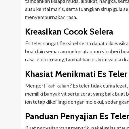
tambahkan kelapa muda, alpukat, nangka, sert
susu kental manis, serta tuangkan sirup gula s
menyempurnakan rasa.
Kreasikan Cocok Selera
Es teler sangat fleksibel serta dapat dikreasi
buah lain semacam melon ataupun stroberi bua
rasa lebih creamy, tambahkan es krim vanila di 
Khasiat Menikmati Es Teler
Mengerti kah kalian? Es teler tidak cuma lezat
memiliki banyak vit serta serat yang baik buat
ion tetap dikelilingi dengan molekul, sedangka
Panduan Penyajian Es Tele
Buat penyajian yang menarik, pakai gelas ata