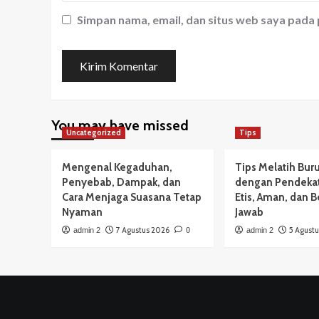
Simpan nama, email, dan situs web saya pada
You may have missed
Uncategorized
Tips
Mengenal Kegaduhan,
Tips Melatih Bur
Penyebab, Dampak, dan
dengan Pendeka
Cara Menjaga Suasana Tetap
Etis, Aman, dan 
Nyaman
Jawab
7 Agustus 2026
5 Agust
admin 2
0
admin 2