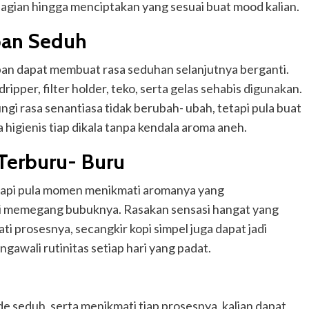
ebagian hingga menciptakan yang sesuai buat mood kalian.
pan Seduh
pan dapat membuat rasa seduhan selanjutnya berganti.
ripper, filter holder, teko, serta gelas sehabis digunakan.
i rasa senantiasa tidak berubah- ubah, tetapi pula buat
 higienis tiap dikala tanpa kendala aroma aneh.
 Terburu- Buru
etapi pula momen menikmati aromanya yang
lai memegang bubuknya. Rasakan sensasi hangat yang
ti prosesnya, secangkir kopi simpel juga dapat jadi
gawali rutinitas setiap hari yang padat.
 seduh, serta menikmati tiap prosesnya, kalian dapat