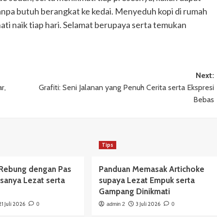
tanpa butuh berangkat ke kedai. Menyeduh kopi di rumah
hati naik tiap hari. Selamat berupaya serta temukan
Next:
r,
Grafiti: Seni Jalanan yang Penuh Cerita serta Ekspresi
Bebas
Tips
Rebung dengan Pas
Panduan Memasak Artichoke
sanya Lezat serta
supaya Lezat Empuk serta
Gampang Dinikmati
21 Juli 2026
3 Juli 2026
0
admin 2
0