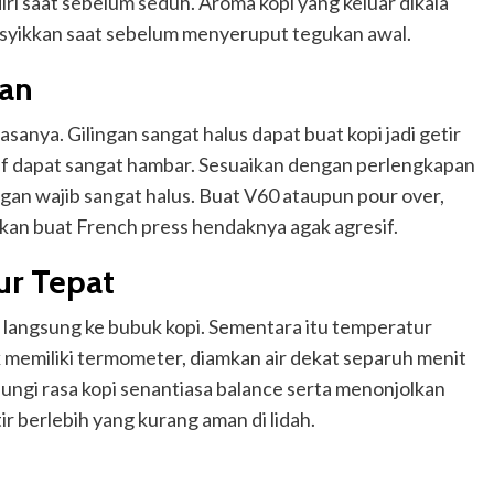
ndiri saat sebelum seduh. Aroma kopi yang keluar dikala
asyikkan saat sebelum menyeruput tegukan awal.
gan
sanya. Gilingan sangat halus dapat buat kopi jadi getir
sif dapat sangat hambar. Sesuaikan dengan perlengkapan
ingan wajib sangat halus. Buat V60 ataupun pour over,
kan buat French press hendaknya agak agresif.
ur Tepat
langsung ke bubuk kopi. Sementara itu temperatur
ak memiliki termometer, diamkan air dekat separuh menit
ungi rasa kopi senantiasa balance serta menonjolkan
ir berlebih yang kurang aman di lidah.