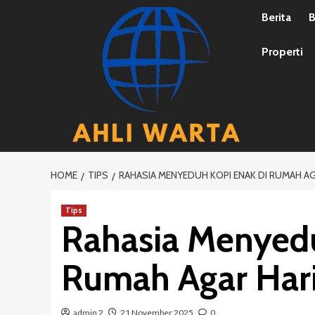
Skip
Berita
B
to
content
Properti
HOME
TIPS
RAHASIA MENYEDUH KOPI ENAK DI RUMAH AG
Tips
Rahasia Menyedu
Rumah Agar Hari
admin 2
21 November 2025
0