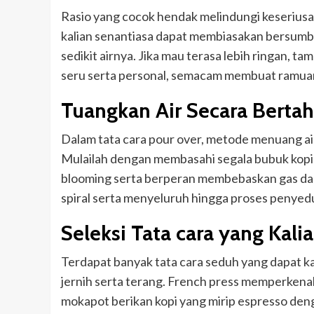
Rasio yang cocok hendak melindungi keseriusan
kalian senantiasa dapat membiasakan bersumber
sedikit airnya. Jika mau terasa lebih ringan, t
seru serta personal, semacam membuat ramuan
Tuangkan Air Secara Berta
Dalam tata cara pour over, metode menuang ai
Mulailah dengan membasahi segala bubuk kopi se
blooming serta berperan membebaskan gas dari 
spiral serta menyeluruh hingga proses penyed
Seleksi Tata cara yang Kali
Terdapat banyak tata cara seduh yang dapat ka
jernih serta terang. French press memperkenal
mokapot berikan kopi yang mirip espresso den