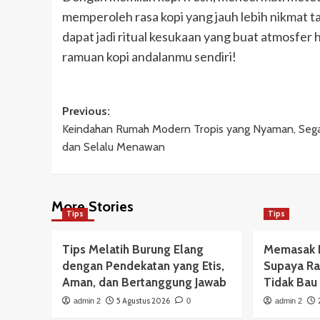
memperoleh rasa kopi yang jauh lebih nikmat 
dapat jadi ritual kesukaan yang buat atmosfer 
ramuan kopi andalanmu sendiri!
Post
Previous:
Keindahan Rumah Modern Tropis yang Nyaman, Sega
navigation
dan Selalu Menawan
More Stories
Tips
Tips
Tips Melatih Burung Elang
Memasak 
dengan Pendekatan yang Etis,
Supaya Ra
Aman, dan Bertanggung Jawab
Tidak Bau
5 Agustus 2026
admin 2
0
admin 2