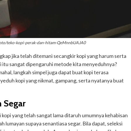
/foto/teko-kopi-perak-dan-hitam-QeMnnbUAJA0
engkap jika telah ditemani secangkir kopi yang harum serta
opi itu sangat dipengaruhi metode kita menyeduhnya?
hal, langkah simpel juga dapat buat kopi terasa
nyeduh kopi yang nikmat, gampang, serta nyatanya buat
h Segar
ji kopi yang telah sangat lama ditaruh umumnya kehabisan
ah lumayan supaya senantiasa segar. Bila dapat, seleksi