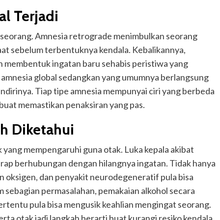
l Terjadi
n seorang. Amnesia retrograde menimbulkan seorang
saat sebelum terbentuknya kendala. Kebalikannya,
 membentuk ingatan baru sehabis peristiwa yang
la amnesia global sedangkan yang umumnya berlangsung
ndirinya. Tiap tipe amnesia mempunyai ciri yang berbeda
buat memastikan penaksiran yang pas.
h Diketahui
k yang mempengaruhi guna otak. Luka kepala akibat
kerap berhubungan dengan hilangnya ingatan. Tidak hanya
an oksigen, dan penyakit neurodegeneratif pula bisa
m sebagian permasalahan, pemakaian alkohol secara
rtentu pula bisa mengusik keahlian mengingat seorang.
rta otak jadi langkah berarti buat kurangi resiko kendala