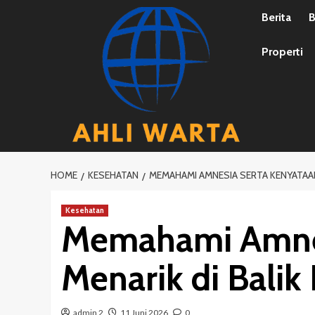
Skip
Berita
B
to
content
Properti
HOME
KESEHATAN
MEMAHAMI AMNESIA SERTA KENYATAAN
Kesehatan
Memahami Amnes
Menarik di Balik
admin 2
11 Juni 2026
0