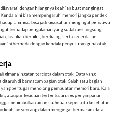
iisyarati dengan hilangnya keahlian buat mengingat
. Kendala ini bisa mempengaruhi memori jangka pendek
hadapi amnesia bisa jadi kesusahan mengingat peristiwa
g ingat terhadap pengalaman yang sudah berlangsung
n, keahlian berpikir, berdialog, serta kecerdasan
daan ini berbeda dengan kendala penyusutan guna otak
erja
i gimana ingatan tercipta dalam otak. Data yang
a ditaruh di bermacam bagian otak. Salah satu bagian
s yang bertugas menolong pembuatan memori baru. Kala
nyakit, ataupun keadaan tertentu, proses penyimpanan
ngga menimbulkan amnesia. Sebab seperti itu kesehatan
an keahlian seorang dalam mengingat bermacam data.