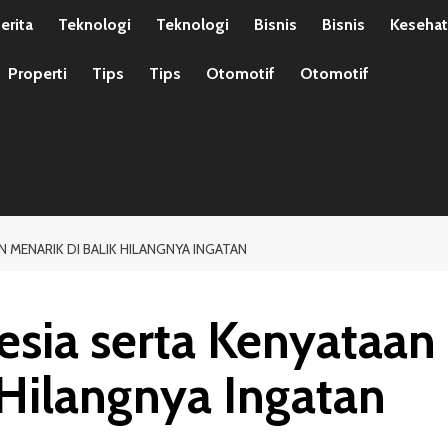
erita
Teknologi
Teknologi
Bisnis
Bisnis
Keseha
Properti
Tips
Tips
Otomotif
Otomotif
 MENARIK DI BALIK HILANGNYA INGATAN
ia serta Kenyataan
 Hilangnya Ingatan