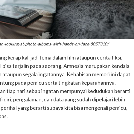
n-looking-at-photo-albums-with-hands-on-face-8057310/
ng kerap kali jadi tema dalam film ataupun cerita fiksi,
ul bisa terjalin pada seorang. Amnesia merupakan kendala
 ataupun segala ingatannya. Kehabisan memori ini dapat
ntung pada pemicu serta tingkatan keparahannya.
n tiap hari sebab ingatan mempunyai kedudukan berarti
diri, pengalaman, dan data yang sudah dipelajari lebih
 perihal yang berarti supaya kita bisa mengenali pemicu,
pas.